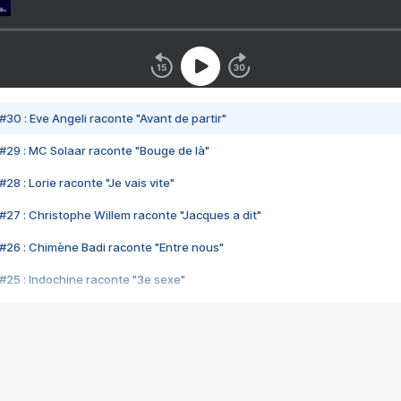
#30 : Eve Angeli raconte "Avant de partir"
#29 : MC Solaar raconte "Bouge de là"
28 : Lorie raconte "Je vais vite"
#27 : Christophe Willem raconte "Jacques a dit"
#26 : Chimène Badi raconte "Entre nous"
#25 : Indochine raconte "3e sexe"
#24 : Zaho raconte "C'est chelou"
#23 : Patrick Bruel raconte "Au café des délices"
#22 : Kyo raconte "Le chemin"