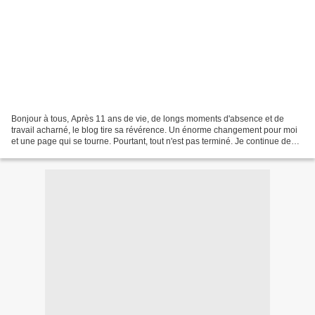
Bonjour à tous, Après 11 ans de vie, de longs moments d'absence et de
travail acharné, le blog tire sa révérence. Un énorme changement pour moi
et une page qui se tourne. Pourtant, tout n'est pas terminé. Je continue de
partager mes lectures sur un tout...