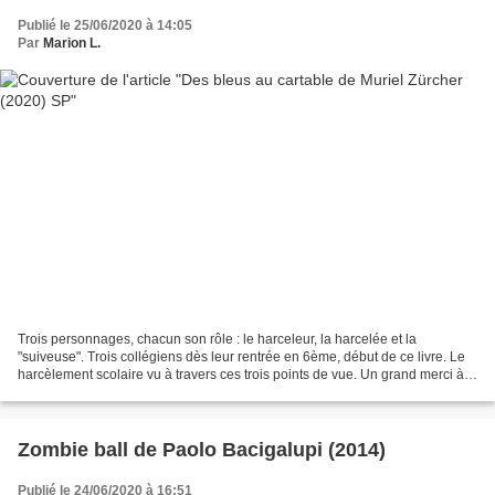
Publié le 25/06/2020 à 14:05
Par
Marion L.
Trois personnages, chacun son rôle : le harceleur, la harcelée et la
"suiveuse". Trois collégiens dès leur rentrée en 6ème, début de ce livre. Le
harcèlement scolaire vu à travers ces trois points de vue. Un grand merci à
Didier jeunesse pour ce SP. Zélie...
Zombie ball de Paolo Bacigalupi (2014)
Publié le 24/06/2020 à 16:51