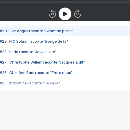
#30 : Eve Angeli raconte "Avant de partir"
#29 : MC Solaar raconte "Bouge de là"
28 : Lorie raconte "Je vais vite"
#27 : Christophe Willem raconte "Jacques a dit"
#26 : Chimène Badi raconte "Entre nous"
#25 : Indochine raconte "3e sexe"
#24 : Zaho raconte "C'est chelou"
#23 : Patrick Bruel raconte "Au café des délices"
#22 : Kyo raconte "Le chemin"
#21 : Nolwenn Leroy raconte "Cassé"