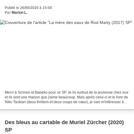
Publié le 26/06/2020 à 15:00
Par
Marion L.
Merci à Scrineo et Babelio pour ce SP. Je lis surtout de la jeunesse chez eux
et ils sont une maison que j'aime beaucoup. Mais après celui-ci et le livre de
Niko Tackian (deux thrillers et deux coups de cœur), je vais m'intéresser à
leur offre de thriller....
Des bleus au cartable de Muriel Zürcher (2020)
SP