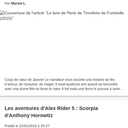
Par
Marion L.
Coup de cœur de Janvier Le narrateur nous raconte une histoire de fée,
d’amour, de royaume, de magie. Il avait quatorze ans quand sa rencontre
avec une jeune fille lui brise le cœur. Il fuit mais une force le pousse à suivre
une piste. Il tombe alors...
Les aventures d'Alex Rider 5 : Scorpia
d'Anthony Horowtiz
Publié le 22/01/2016 à 20:27