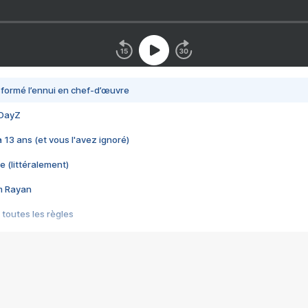
nsformé l’ennui en chef-d’œuvre
 DayZ
 a 13 ans (et vous l'avez ignoré)
e (littéralement)
im Rayan
 toutes les règles
s les jeux vidéo
us choquant de Rockstar ? - Le scandale BULLY
e plus moche de Steam